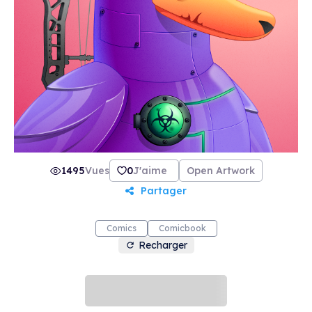
1495
Vues
0
J'aime
Open Artwork
Partager
Comics
Comicbook
Recharger