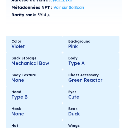
Adresse de vente :
3yK5...E1xo
Métadonnées NFT :
Voir sur SolScan
Rarity rank:
5914
Color
Background
Violet
Pink
Back Storage
Body
Mechanical Bow
Type A
Body Texture
Chest Accessory
None
Green Reactor
Head
Eyes
Type B
Cute
Mask
Beak
None
Duck
Hat
Wings