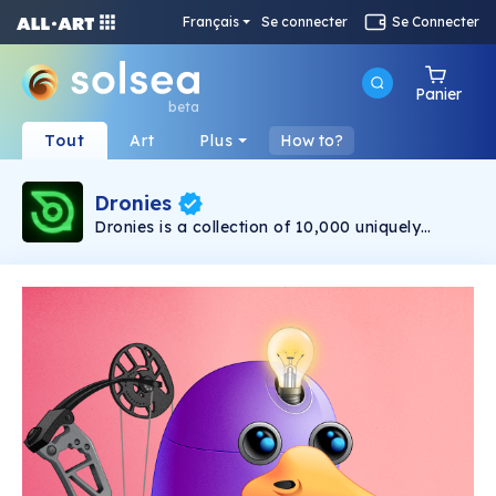
Français
Se connecter
Se Connecter
Panier
beta
Tout
Art
Plus
How to?
Dronies
Dronies is a collection of 10,000 uniquely
generated spy drones that have been created
by an unknown entity. As a member of the
Echelon, you’ll be embarking on an important
journey with your fellow sleuths to unravel the
mysterious purpose behind these “birds".