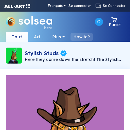
Français
Se connecter
Se Connecter
Panier
beta
Tout
Art
Plus
How to?
Stylish Studs
Here they come down the stretch! The Stylish
Studs are a collection of 10,000 unique NFT's -
digital collectibles racing around the
blockchain. Stylish Stud tokens double as your
VIP / Early Access to the new version of Photo
Finish Horse Racing.