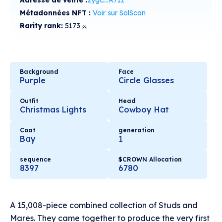
Adresse de vente :
2ygC...R71z
Métadonnées NFT :
Voir sur SolScan
Rarity rank:
5173
Background
Face
Purple
Circle Glasses
Outfit
Head
Christmas Lights
Cowboy Hat
Coat
generation
Bay
1
sequence
$CROWN Allocation
8397
6780
A 15,008-piece combined collection of Studs and
Mares. They came together to produce the very first