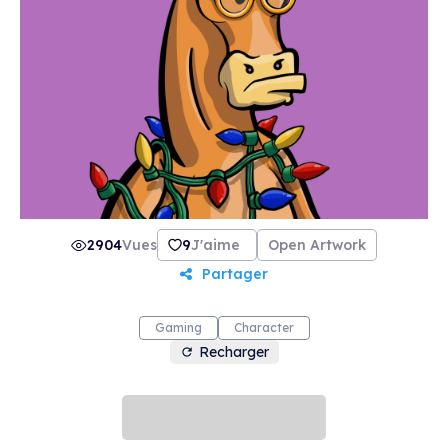
2904
Vues
9
J'aime
Open Artwork
Partager
Gaming
Character
Recharger