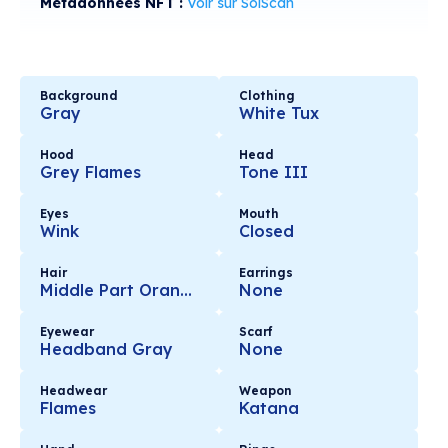
Métadonnées NFT :
Voir sur SolScan
Background
Clothing
Gray
White Tux
Hood
Head
Grey Flames
Tone III
Eyes
Mouth
Wink
Closed
Hair
Earrings
Middle Part Orange
None
Eyewear
Scarf
Headband Gray
None
Headwear
Weapon
Flames
Katana