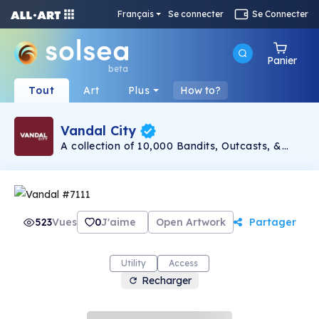
Français
Se connecter
Se Connecter
Panier
beta
Tout
Art
Plus
How to?
Vandal City
A collection of 10,000 Bandits, Outcasts, &
Misfits of the Metaverse. Vandal City is the
epicenter of Web3 innovation, fostering top-tier
utilities and art.
523
Vues
0
J'aime
Open Artwork
Partager
Utility
Access
Recharger