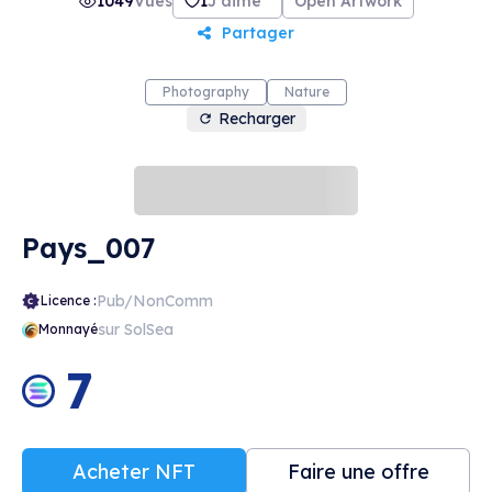
1049
Vues
1
J'aime
Open Artwork
Partager
Photography
Nature
Recharger
Pays_007
Pub/NonComm
Licence :
sur SolSea
Monnayé
7
Acheter NFT
Faire une offre