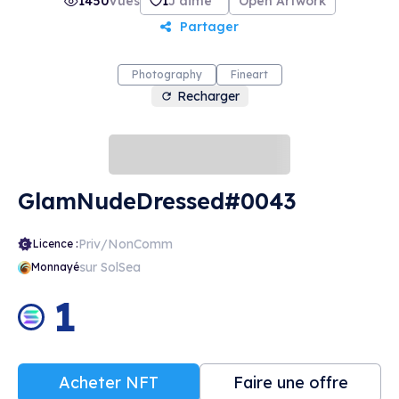
1450
Vues
1
J'aime
Open Artwork
Partager
Photography
Fineart
Recharger
GlamNudeDressed#0043
Priv/NonComm
Licence :
sur SolSea
Monnayé
1
Acheter NFT
Faire une offre