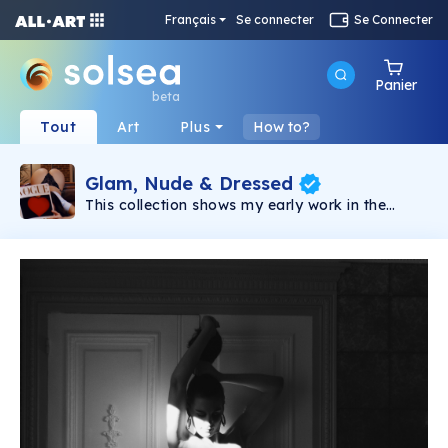
Français
Se connecter
Se Connecter
Panier
beta
Tout
Art
Plus
How to?
Glam, Nude & Dressed
This collection shows my early work in the
journey of exploring glamour photography