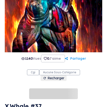
1140
Vues
0
J'aime
Partager
Cgi
Aucune Sous-Catégorie
Recharger
X.Whale #37