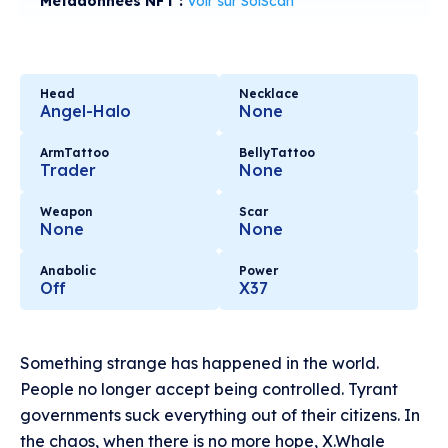
Métadonnées NFT :
Voir sur SolScan
Head
Necklace
Angel-Halo
None
ArmTattoo
BellyTattoo
Trader
None
Weapon
Scar
None
None
Anabolic
Power
Off
X37
Something strange has happened in the world.
People no longer accept being controlled. Tyrant
governments suck everything out of their citizens. In
the chaos, when there is no more hope, X.Whale