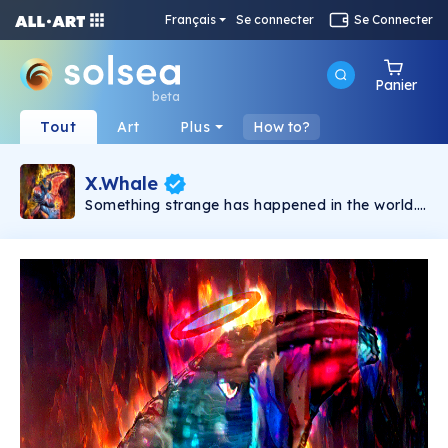
Français
Se connecter
Se Connecter
Panier
beta
Tout
Art
Plus
How to?
X.Whale
Something strange has happened in the world.
People no longer accept being controlled.
Tyrant governments suck everything out of
their citizens. In the chaos, when there is no
more hope, X.Whale appears as a symbol of
resistance. This is a limited collection featuring
unique NFTs from the Hidden Style Store brand.