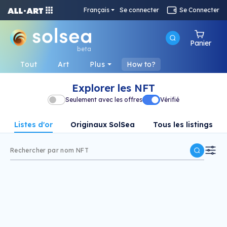
Français
Se connecter
Se Connecter
Panier
beta
Tout
Art
Plus
How to?
Explorer les NFT
Seulement avec les offres
Vérifié
Listes d'or
Originaux SolSea
Tous les listings