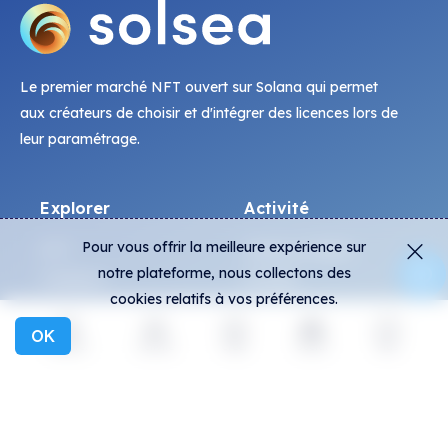
Le premier marché NFT ouvert sur Solana qui permet
aux créateurs de choisir et d'intégrer des licences lors de
leur paramétrage.
Explorer
Activité
Pour vous offrir la meilleure expérience sur
NFT
Ventes en direct
notre plateforme, nous collectons des
Créateurs
Activité
cookies relatifs à vos préférences.
Collections
Paniers
OK
Expositions
Explorer
Activité
Créer
Social
Plus
Général
Communauté
FAQ
Discord