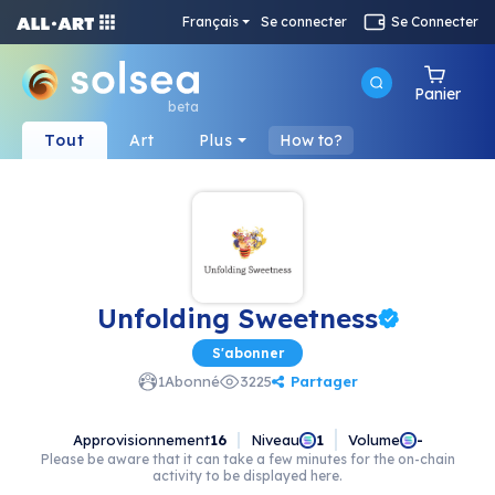
Français
Se connecter
Se Connecter
Panier
beta
Tout
Art
Plus
How to?
Unfolding Sweetness
S'abonner
Partager
1
Abonné
3225
Approvisionnement
16
Niveau
Volume
1
-
Please be aware that it can take a few minutes for the on-chain
activity to be displayed here.