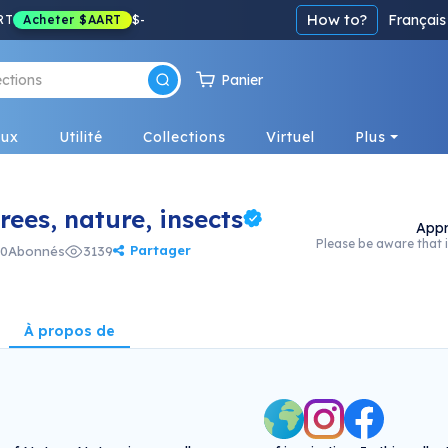
How to?
Français
RT
Acheter
$AART
$
-
Panier
eux
Utilité
Collections
Virtuel
Plus
rees, nature, insects
Appr
Please be aware that i
Partager
0
Abonnés
3139
À propos de