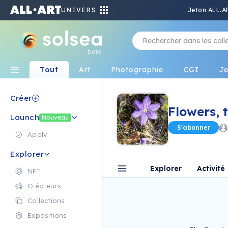
UNIVERS
Jeton ALL.A
beta
Tout
Art
Photographie
CGI
J
Créer
Flowers, t
Launch
Nouveau
S'abonner
Apply
Explorer
Explorer
Activité
NFT
Créateurs
Collections
Expositions