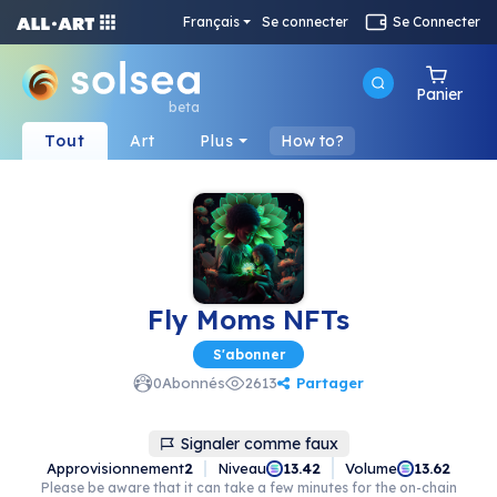
Français
Se connecter
Se Connecter
Panier
beta
Tout
Art
Plus
How to?
Fly Moms NFTs
S'abonner
Partager
0
Abonnés
2613
Signaler comme faux
Approvisionnement
2
Niveau
Volume
13.42
13.62
Please be aware that it can take a few minutes for the on-chain