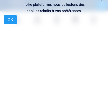
Créateurs
Activité
notre plateforme, nous collectons des
Collections
Paniers
cookies relatifs à vos préférences.
Expositions
OK
Explorer
Activité
Créer
Social
Plus
Général
Communauté
FAQ
Discord
Comment repérer les
Twitter
contrefaçons ?
Moyen
Conditions générales
Telegram
Politique de
Instagram
confidentialité
Protocole All-Art