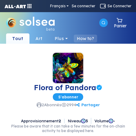
Français
Se connecter
Se Connecter
Panier
beta
Tout
Art
Plus
How to?
Flora of Pandora
S'abonner
Partager
2
Abonnés
2994
Approvisionnement
2
Niveau
Volume
3
-
Please be aware that it can take a few minutes for the on-chain
activity to be displayed here.