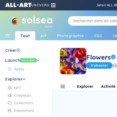
UNIVERS
Jeton ALL.A
beta
Tout
Art
Photographie
CGI
J
Créer
Flowers
Launch
Nouveau
S'abonner
Apply
Explorer
Explorer
Activité
NFT
Créateurs
Collections
Expositions