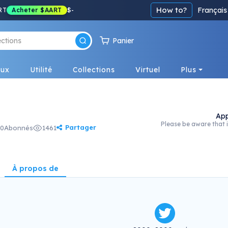
How to?
Français
RT
Acheter
$AART
$
-
Panier
eux
Utilité
Collections
Virtuel
Plus
App
Please be aware that i
Partager
0
Abonnés
1461
À propos de