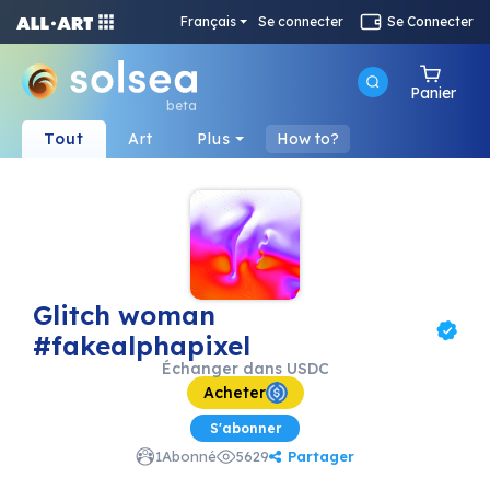
Français
Se connecter
Se Connecter
Panier
beta
Tout
Art
Plus
How to?
Glitch woman
#fakealphapixel
Échanger dans
USDC
Acheter
S'abonner
Partager
1
Abonné
5629