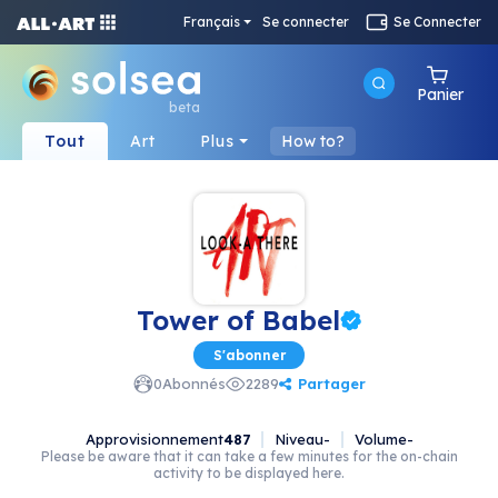
Français
Se connecter
Se Connecter
Panier
beta
Tout
Art
Plus
How to?
Tower of Babel
S'abonner
Partager
0
Abonnés
2289
Approvisionnement
487
Niveau
-
Volume
-
Please be aware that it can take a few minutes for the on-chain
activity to be displayed here.