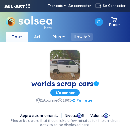
Français
Se connecter
Se Connecter
Panier
beta
Tout
Art
Plus
How to?
worlds scrap cars
S'abonner
Partager
1
Abonné
2805
Approvisionnement
1
Niveau
Volume
5
-
Please be aware that it can take a few minutes for the on-chain
activity to be displayed here.