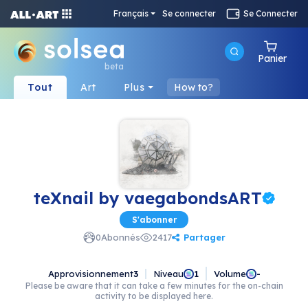
Français
Se connecter
Se Connecter
Panier
beta
Tout
Art
Plus
How to?
teXnail by vaegabondsART
S'abonner
Partager
0
Abonnés
2417
Approvisionnement
3
Niveau
Volume
1
-
Please be aware that it can take a few minutes for the on-chain
activity to be displayed here.