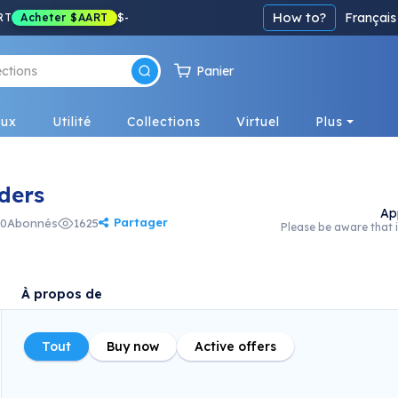
How to?
Français
RT
Acheter
$AART
$
-
Panier
eux
Utilité
Collections
Virtuel
Plus
ders
Ap
Partager
0
Abonnés
1625
Please be aware that i
À propos de
Tout
Buy now
Active offers