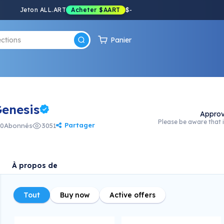
Jeton ALL.ART
Acheter
$AART
$
-
Panier
Genesis
Approv
Please be aware that i
Partager
0
Abonnés
3051
À propos de
Tout
Buy now
Active offers