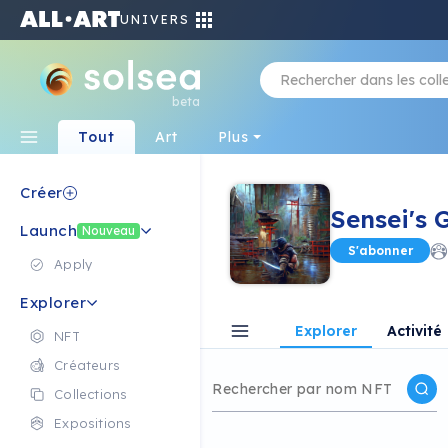
UNIVERS
beta
Tout
Art
Plus
Créer
Sensei's 
Launch
Nouveau
S'abonner
Apply
Explorer
Explorer
Activité
NFT
Créateurs
Collections
Expositions