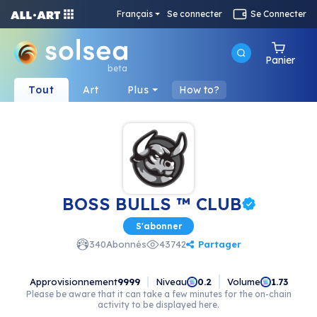
Français
Se connecter
Se Connecter
Panier
beta
Tout
Art
Plus
How to?
BOSS BULLS ™ CLUB
S'abonner
Partager
340
Abonnés
43742
Approvisionnement
9999
Niveau
Volume
0.2
1.73
Please be aware that it can take a few minutes for the on-chain
activity to be displayed here.