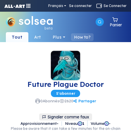
Français
Se connecter
Se Connecter
Panier
beta
Tout
Art
Plus
How to?
Future Plague Doctor
S'abonner
Partager
0
Abonnés
2620
Signaler comme faux
Approvisionnement
-
Niveau
Volume
1
-
Please be aware that it can take a few minutes for the on-chain