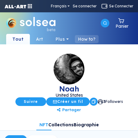
Français
Se connecter
Se Connecter
Panier
beta
Tout
Art
Plus
How to?
Noah
United States
Suivre
Créer un fil
3
Followers
Partager
NFT
Collections
Biographie