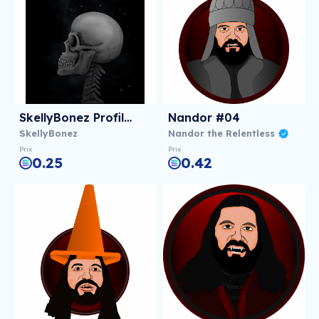
SkellyBonez Profile 001
Nandor #04
SkellyBonez
Nandor the Relentless
Prix
Prix
0.25
0.42