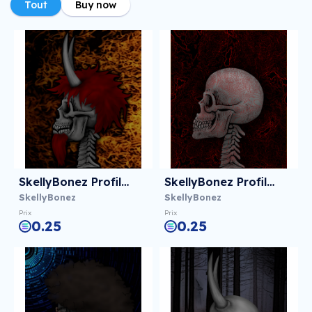
Tout
Buy now
SkellyBonez Profile 009
SkellyBonez Profile 008
SkellyBonez
SkellyBonez
Prix
Prix
0.25
0.25