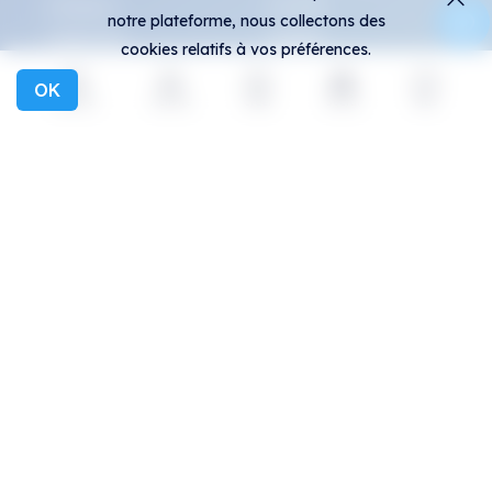
Créateurs
Activité
notre plateforme, nous collectons des
Collections
Paniers
cookies relatifs à vos préférences.
Expositions
OK
Explorer
Activité
Créer
Social
Plus
Général
Communauté
FAQ
Discord
Comment repérer les
Twitter
contrefaçons ?
Moyen
Conditions générales
Telegram
Politique de
Instagram
confidentialité
Protocole All-Art