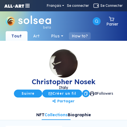
Français
Se connecter
Se Connecter
Panier
beta
Tout
Art
Plus
How to?
Christopher Nosek
Italy
Suivre
Créer un fil
0
Followers
Partager
NFT
Collections
Biographie